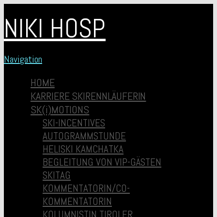
NIKI HOSP
Navigation
HOME
KARRIERE SKIRENNLÄUFERIN
SK(i)MOTIONS
SKI-INCENTIVES
AUTOGRAMMSTUNDE
HELISKI KAMCHATKA
BEGLEITUNG VON VIP-GÄSTEN
SKITAG
KOMMENTATORIN/CO-
KOMMENTATORIN
KOLUMNISTIN TIROLER